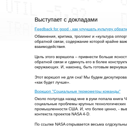
Выступает с докладами
Feedback for good - как улучшать культуру обрат
Обвинения, критика, троллинг и «культура оппо
обратной связи, содержание которой крайне ва
взаимодействия.
Цель этого воркшопа – привнести больше ясност
обратной связи и сдвинуть его в более конструк
окружающих. И, наконец, быть готовым вернувши
Этот воркшоп не для сна! Мы будем дискутирова
«как будет лучше».
Воркшоп "Социальные термометры команды"
Около полугода назад мне в руки попала книга 
социальные проблемы крупных технологических 
промышленности США. И, что более ценно, - вы
контекста проектов NASA 4-D.
По ссылке NASA открывается весьма олдскульны