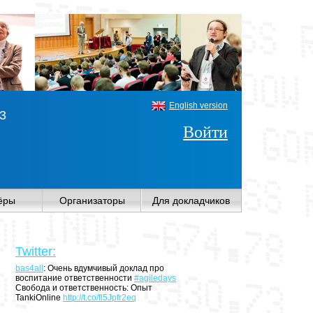
English version
3
Войти
ёры
Организаторы
Для докладчиков
bas4all
: Очень вдумчивый доклад про
воспитание ответственности
#agiledays
Свобода и ответственность: Опыт
TankiOnline
http://t.co/fl5Jpfr2eq
Twitter:
gametrekru
: Короткий доклад о
#геймификация
на
#agiledays
http://t.co/NCbJJEt74u