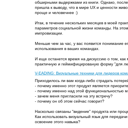
обширными выдержками из книги. Однако, после
пришла к выводу, что в мире UХ и ценности жив
проще и человечнее :)
Итак, в течение нескольких месяцев в моей прак
параметров социальной жизни команды. На этом 
импровизации.
Меньше чем за час, у вас появится понимание ег
использования в ваших командах.
И еще останется время на дискуссию о том, ка
практичную и геймифицированую форму "для лю
V-EADING: Визуальные техники для лидеров ком
Приходилось ли вам когда-либо страдать потер
- почему именно этот продукт является приори
- почему именно над этой функциональностью м
- зачем меня пригласили на эту встречу?
- почему он об этом сейчас говорит?
Насколько связаны "видение" продукта или проце
Как использовать визуальный язык для передачи
освоение этого навыка?