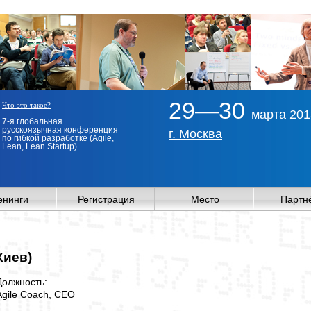
29—30
Что это такое?
марта 201
7-я глобальная
русскоязычная конференция
г. Москва
по гибкой разработке (Agile,
Lean, Lean Startup)
енинги
Регистрация
Место
Партн
Киев)
Должность:
Agile Coach, CEO