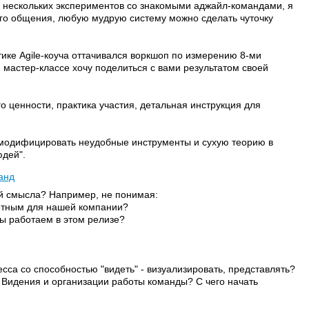
 нескольких экспериментов со знакомыми аджайл-командами, я
ого общения, любую мудрую систему можно сделать чуточку
тике Agile-коуча оттачивался воркшоп по измерению 8-ми
мастер-классе хочу поделиться с вами результатом своей
о ценности, практика участия, детальная инструкция для
к модифицировать неудобные инструменты и сухую теорию в
дей".
анд
ей смысла? Например, не понимая:
тетным для нашей компании?
ы работаем в этом релизе?
сса со способностью "видеть" - визуализировать, представлять?
 Видения и организации работы команды? С чего начать